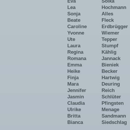
Eva
Soika
Lea
Hochmann
Sonja
Alles
Beate
Fleck
Caroline
Erdbrügger
Yvonne
Wiemer
Ute
Tepper
Laura
Stumpf
Regina
Kählig
Romana
Jannack
Emma
Bieniek
Heike
Becker
Finja
Hartwig
Mara
Deuring
Jennifer
Reich
Jasmin
Schlüter
Claudia
Pfingsten
Ulrike
Menage
Britta
Sandmann
Bianca
Siedschlag