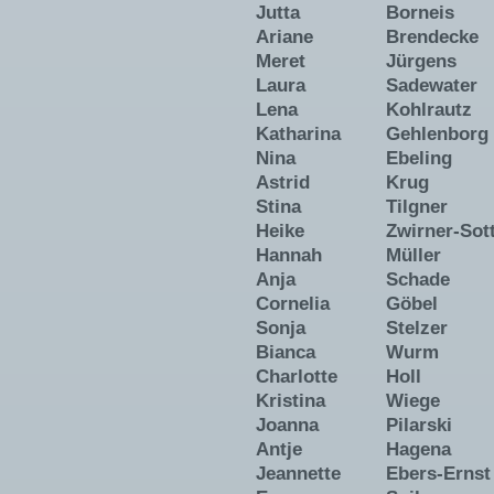
Jutta
Borneis
Ariane
Brendecke
Meret
Jürgens
Laura
Sadewater
Lena
Kohlrautz
Katharina
Gehlenborg
Nina
Ebeling
Astrid
Krug
Stina
Tilgner
Heike
Zwirner-Sot
Hannah
Müller
Anja
Schade
Cornelia
Göbel
Sonja
Stelzer
Bianca
Wurm
Charlotte
Holl
Kristina
Wiege
Joanna
Pilarski
Antje
Hagena
Jeannette
Ebers-Ernst