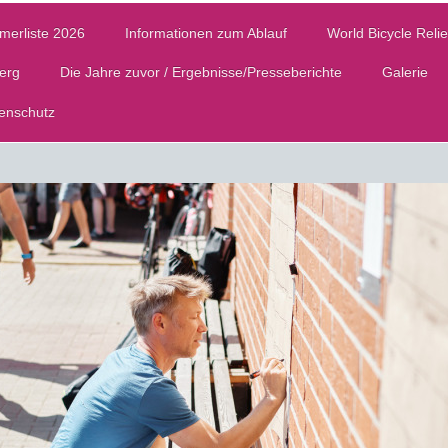
merliste 2026
Informationen zum Ablauf
World Bicycle Relie
Berg
Die Jahre zuvor / Ergebnisse/Presseberichte
Galerie
enschutz