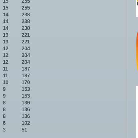
15
255
15
255
14
238
14
238
14
238
13
221
13
221
12
204
12
204
12
204
11
187
11
187
10
170
9
153
9
153
8
136
8
136
8
136
6
102
3
51