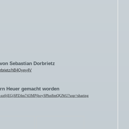
von Sebastian Dorbrietz
orbrietz/hB4Qyey4V
örn Heuer gemacht worden
ders/1qz6jEGjSPZ4m743MPjhoySPhn8mQGNtU?usp=sharing