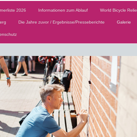
merliste 2026
Informationen zum Ablauf
World Bicycle Relie
Berg
Die Jahre zuvor / Ergebnisse/Presseberichte
Galerie
enschutz